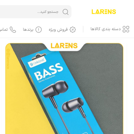
خانه
/
هندسفری، هدست، هدفون
هندسفری و هدست
آیفون، هندسفری، هدس
دسته بندی کالاها
فروش ویژه
برندها
تماس
آیفون iPhone
آیفون، گوشی
آیفون، کاور، کیف
آیفون، کابل
آیفون، محافظ صفحه، گلس
آیفون، لوازم جانبی
آیفون، باطری
آیفون، LCD
آیفون، هندسفری، هدست