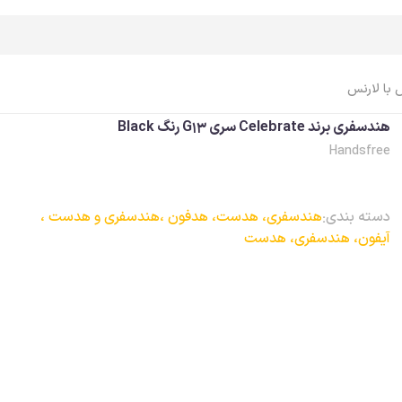
ت
 با لارنس
هندسفری برند Celebrate سری G13 رنگ Black
Handsfree
اپل واچ Apple Watch
ایرپاد Airpods
اپل واچ، ساعت
ایرپاد
دسته بندی:
هندسفری، هدست، هدفون ،
هندسفری و هدست ،
اپل واچ، بند
ایرپاد، کاور
آیفون، هندسفری، هدست
اپل واچ، کاور
ایرپاد، کابل، شارژر
اپل واچ، محافظ صفحه
ایرپاد، لوازم جانبی
اپل واچ، کابل، شارژر
اپل واچ، لوازم جانبی