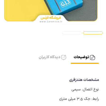
آیفون، کابل AUX
آیفون شارژر
توضیحات
دیدگاه کاربران
مشخصات هندزفری
نوع اتصال: سیمی
رابط: جک 3.5 میلی متری