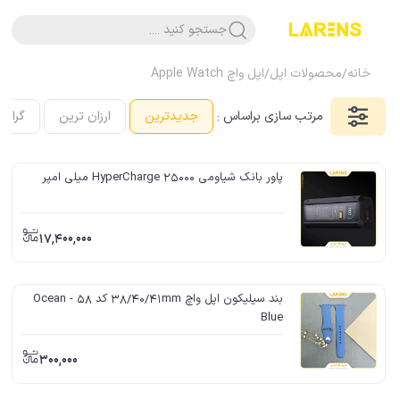
جستجو کنید ....
خانه
/
محصولات اپل
/
اپل واچ Apple Watch
مرتب سازی براساس :
جدیدترین
ارزان ترین
گرانت
پاور بانک شیاومی HyperCharge 25000 میلی امپر
17,400,000
بند سیلیکون اپل واچ 38/40/41mm کد 58 - Ocean
Blue
300,000