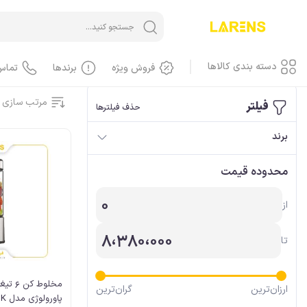
خانه
/
لوازم خانگی
دسته بندی کالاها
فروش ویژه
برندها
تماس
مرتب سازی 
فیلتر
حذف فیلترها
آیفون iPhone
برند
آیفون، گوشی
محدوده قیمت
آیفون، کاور، کیف
آیفون، کابل
0
از
آیفون، محافظ صفحه، گلس
آیفون، لوازم جانبی
8،380،000
تا
آیفون، باطری
آیفون، LCD
مخلوط ک
آیفون، هندسفری، هدست
ارزان‌ترین
گران‌ترین
پاورولوژی مدل P6BPJBK