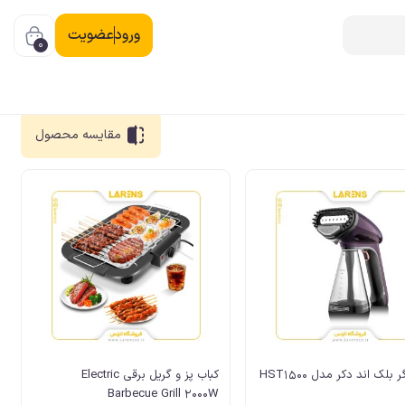
ورود
عضویت
0
مقایسه
محصول
 بلک اند دکر مدل HST1500
کباب پز و گریل برقی Electric
Barbecue Grill 2000W