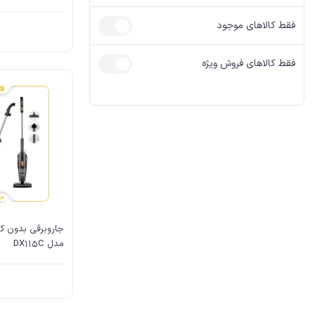
آیفون، کابل AUX
آیفون شارژر
فقط کالاهای موجود
فقط کالاهای فروش ویژه
مدل DX115C