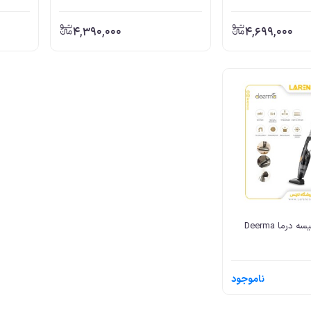
4,390,000
4,699,000
جاروبرقی بدون کیسه درما Deerma
ناموجود