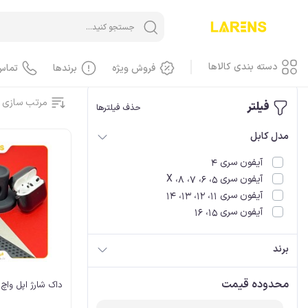
خانه
/
آیفون iPhone
/
آیفون، کابل
دسته بندی کالاها
فروش ویژه
برندها
تماس
مرتب سازی 
فیلتر
حذف فیلترها
آیفون iPhone
مدل کابل
آیفون، گوشی
آیفون سری 4
آیفون، کاور، کیف
آیفون سری 5، 6، 7، 8، X
آیفون، کابل
آیفون سری 11، 12، 13، 14
آیفون سری 15، 16
آیفون، محافظ صفحه، گلس
آیفون، لوازم جانبی
برند
آیفون، باطری
آیفون، LCD
محدوده قیمت
داک شارژ اپل واچ Dock IWatch
آیفون، هندسفری، هدست