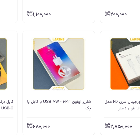
1,100,000
200,000
کابل اپل Apple اورجينال سری PD مدل
شارژر ایفون USB 5W - 2Pin با کابل با
تر
پک
تضمین
680,000
2,850,000