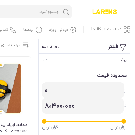
خانه
/
محصولات اپل
/
ایرپاد Airpods
دسته بندی کالاها
فروش ویژه
برندها
تماس
مرتب سازی 
فیلتر
حذف فیلترها
آیفون iPhone
برند
آیفون، گوشی
محدوده قیمت
آیفون، کاور، کیف
آیفون، کابل
0
از
آیفون، محافظ صفحه، گلس
آیفون، لوازم جانبی
8،400،000
تا
آیفون، باطری
آیفون، LCD
آیفون، هندسفری، هدست
ارزان‌ترین
گران‌ترین
Zero One رنگ Yellow