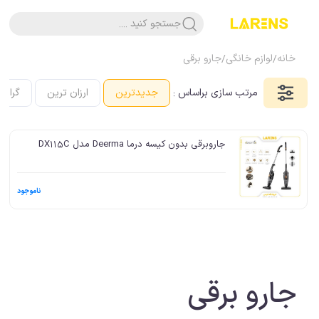
جستجو کنید ....
خانه
/
لوازم خانگی
/
جارو برقی
مرتب سازی براساس :
جدیدترین
ارزان ترین
گرانت
جاروبرقی بدون کیسه درما Deerma مدل DX115C
ناموجود
جارو برقی