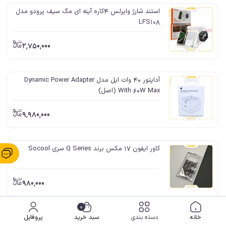
استند شارژ وایرلس 4کاره آینه ای مگ سیف پرودو مدل
LFS108
2,750,000
آداپتور 40 وات اپل مدل Dynamic Power Adapter
With 60W Max (اصل)
9,980,000
کاور ایفون 17 مکس برند Q Series سری Socool
980,000
0
کاور ایفون 17 مکس برند Swarovski سری Diamond
خانه
دسته بندی
سبد خرید
پروفایل