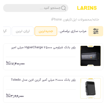
جستجو کنید ....
خانه
/
محصولات اپل
/
آیفون iPhone
مرتب سازی براساس :
جدیدترین
ارزان ترین
گرانت
پاور بانک شیاومی HyperCharge 25000 میلی امپر
17,400,000
پاور بانک 20000 میلی آمپر گرین لاین مدل Toledo
3,199,000